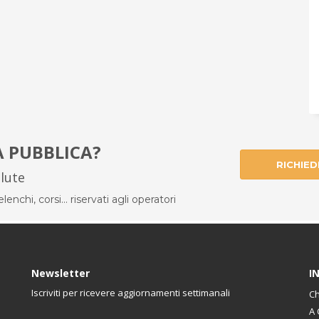
À PUBBLICA?
RICHIED
alute
enchi, corsi... riservati agli operatori
Newsletter
I
Iscriviti per ricevere aggiornamenti settimanali
Ch
A 