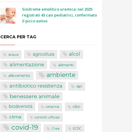
Sindrome emolitico uremica: nel 2025
registrati 43 casi pediatrici, confermato
il picco estivo
CERCA PER TAG
alcol
agricoltura
acqua
alimentazione
alimenti
ambiente
allevamento
antibiotico resistenza
api
benessere animale
biodiversità
cibo
celiachia
clima
controlli ufficiali
covid-19
Crea
ECDC