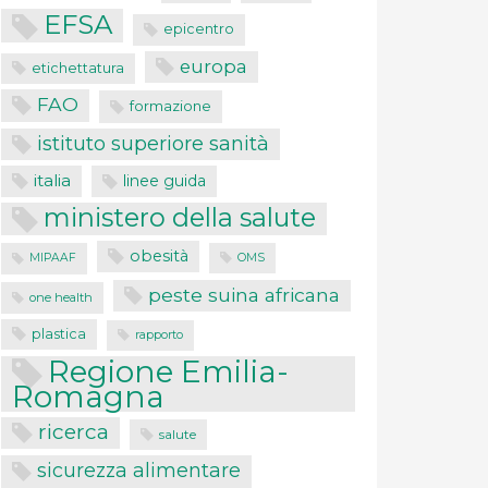
EFSA
epicentro
europa
etichettatura
FAO
formazione
istituto superiore sanità
italia
linee guida
ministero della salute
obesità
MIPAAF
OMS
peste suina africana
one health
plastica
rapporto
Regione Emilia-
Romagna
ricerca
salute
sicurezza alimentare