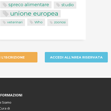
spreco alimentare
studio
unione europea
Who
veterinari
zoonosi
I L'ISCRIZIONE
ACCEDI ALL'AREA RISERVATA
NFORMAZIONI
i Siamo
Cura di