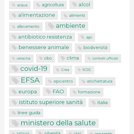
alcol
agricoltura
acqua
alimentazione
alimenti
ambiente
allevamento
antibiotico resistenza
api
benessere animale
biodiversità
clima
cibo
controlli ufficiali
celiachia
covid-19
Crea
ECDC
EFSA
epicentro
etichettatura
FAO
europa
formazione
istituto superiore sanità
italia
linee guida
ministero della salute
obesità
one health
MIPAAF
OMS