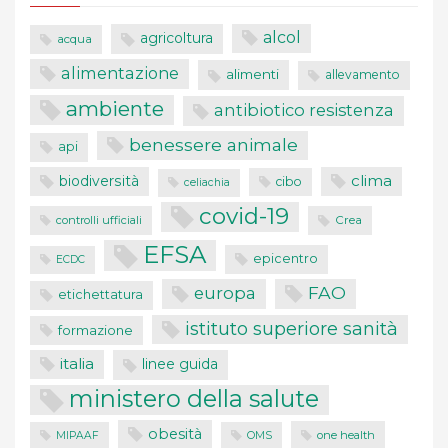
alcol
agricoltura
acqua
alimentazione
alimenti
allevamento
ambiente
antibiotico resistenza
benessere animale
api
clima
biodiversità
cibo
celiachia
covid-19
controlli ufficiali
Crea
EFSA
epicentro
ECDC
FAO
europa
etichettatura
istituto superiore sanità
formazione
italia
linee guida
ministero della salute
obesità
one health
MIPAAF
OMS