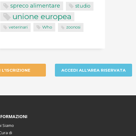
spreco alimentare
studio
unione europea
Who
veterinari
zoonosi
I L'ISCRIZIONE
ACCEDI ALL'AREA RISERVATA
NFORMAZIONI
i Siamo
Cura di