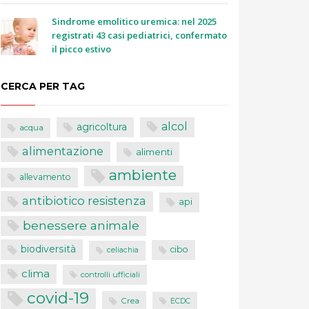
Sindrome emolitico uremica: nel 2025
registrati 43 casi pediatrici, confermato
il picco estivo
CERCA PER TAG
alcol
agricoltura
acqua
alimentazione
alimenti
ambiente
allevamento
antibiotico resistenza
api
benessere animale
biodiversità
cibo
celiachia
clima
controlli ufficiali
covid-19
Crea
ECDC