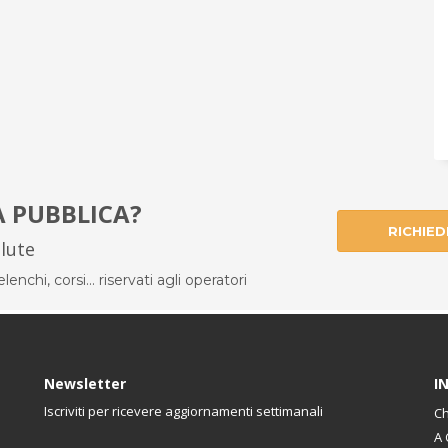
À PUBBLICA?
RICHIED
alute
enchi, corsi... riservati agli operatori
Newsletter
I
Iscriviti per ricevere aggiornamenti settimanali
Ch
A 