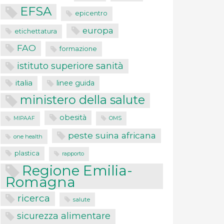
EFSA
epicentro
europa
etichettatura
FAO
formazione
istituto superiore sanità
italia
linee guida
ministero della salute
obesità
MIPAAF
OMS
peste suina africana
one health
plastica
rapporto
Regione Emilia-
Romagna
ricerca
salute
sicurezza alimentare