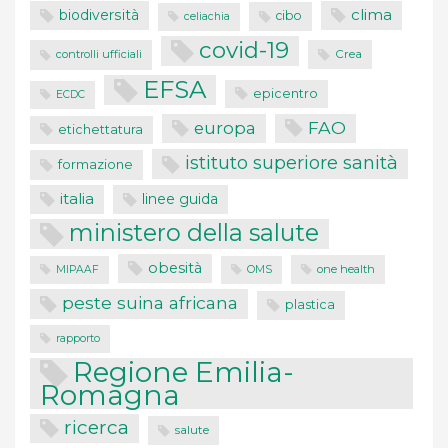
clima
biodiversità
cibo
celiachia
covid-19
controlli ufficiali
Crea
EFSA
epicentro
ECDC
FAO
europa
etichettatura
istituto superiore sanità
formazione
italia
linee guida
ministero della salute
obesità
one health
MIPAAF
OMS
peste suina africana
plastica
rapporto
Regione Emilia-
Romagna
ricerca
salute