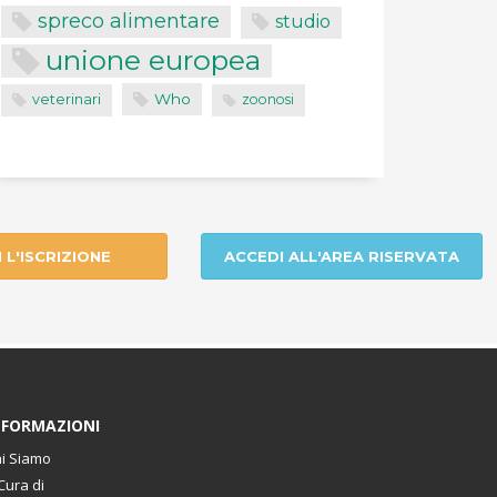
spreco alimentare
studio
unione europea
Who
veterinari
zoonosi
I L'ISCRIZIONE
ACCEDI ALL'AREA RISERVATA
NFORMAZIONI
i Siamo
Cura di