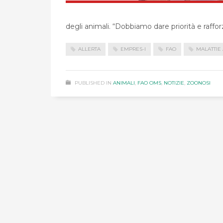
degli animali. “Dobbiamo dare priorità e rafforz
ALLERTA
EMPRES-I
FAO
MALATTIE
PUBLISHED IN
ANIMALI
,
FAO OMS
,
NOTIZIE
,
ZOONOSI