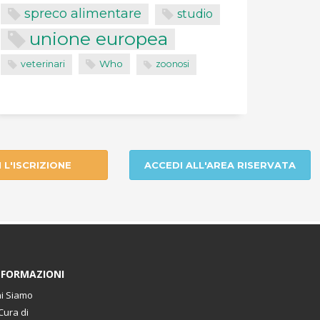
spreco alimentare
studio
unione europea
Who
veterinari
zoonosi
I L'ISCRIZIONE
ACCEDI ALL'AREA RISERVATA
NFORMAZIONI
i Siamo
Cura di