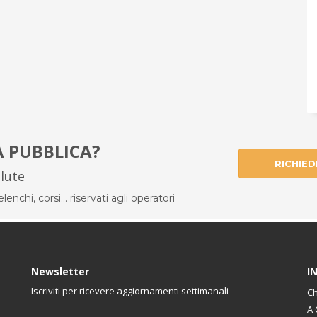
À PUBBLICA?
RICHIED
alute
enchi, corsi... riservati agli operatori
Newsletter
I
Iscriviti per ricevere aggiornamenti settimanali
Ch
A 