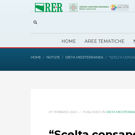
HOME
AREE TEMATICHE
HOME
NOTIZIE
DIETA MEDITERRANEA
“SCELTA CONS
07 FEBBRAIO 2024
/
PUBLISHED IN
DIETA MEDITERR
“Scelta consap