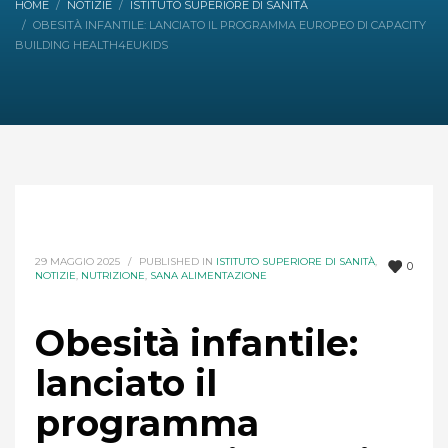
HOME
NOTIZIE
ISTITUTO SUPERIORE DI SANITÀ
OBESITÀ INFANTILE: LANCIATO IL PROGRAMMA EUROPEO DI CAPACITY
BUILDING HEALTH4EUKIDS
29 MAGGIO 2025
/
PUBLISHED IN
ISTITUTO SUPERIORE DI SANITÀ
,
0
NOTIZIE
,
NUTRIZIONE
,
SANA ALIMENTAZIONE
Obesità infantile:
lanciato il
programma