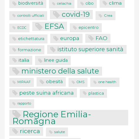
clima
biodiversità
cibo
celiachia
covid-19
controlli ufficiali
Crea
EFSA
epicentro
ECDC
FAO
europa
etichettatura
istituto superiore sanità
formazione
italia
linee guida
ministero della salute
obesità
one health
MIPAAF
OMS
peste suina africana
plastica
rapporto
Regione Emilia-
Romagna
ricerca
salute