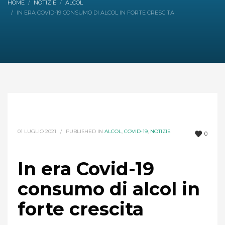
HOME
NOTIZIE
ALCOL
IN ERA COVID-19 CONSUMO DI ALCOL IN FORTE CRESCITA
01 LUGLIO 2021
/
PUBLISHED IN
ALCOL
,
COVID-19
,
NOTIZIE
0
In era Covid-19
consumo di alcol in
forte crescita