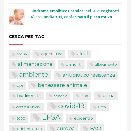
Sindrome emolitico uremica: nel 2025 registrati
43 casi pediatrici, confermato il picco estivo
CERCA PER TAG
alcol
agricoltura
acqua
alimentazione
alimenti
allevamento
ambiente
antibiotico resistenza
benessere animale
api
clima
biodiversità
cibo
celiachia
covid-19
controlli ufficiali
Crea
EFSA
epicentro
ECDC
FAO
europa
etichettatura