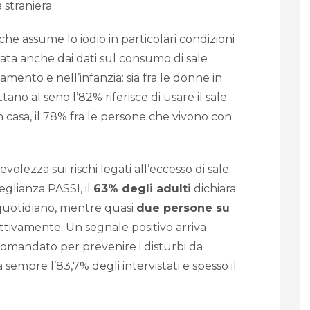
 straniera.
e assume lo iodio in particolari condizioni
trata anche dai dati sul consumo di sale
amento e nell’infanzia: sia fra le donne in
ano al seno l’82% riferisce di usare il sale
n casa, il 78% fra le persone che vivono con
lezza sui rischi legati all’eccesso di sale
eglianza PASSI, il
63% degli adulti
dichiara
quotidiano, mentre quasi
due persone su
ttivamente. Un segnale positivo arriva
comandato per prevenire i disturbi da
a sempre l’83,7% degli intervistati e spesso il