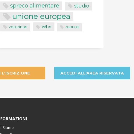
spreco alimentare
studio
unione europea
Who
veterinari
zoonosi
I L'ISCRIZIONE
ACCEDI ALL'AREA RISERVATA
NFORMAZIONI
i Siamo