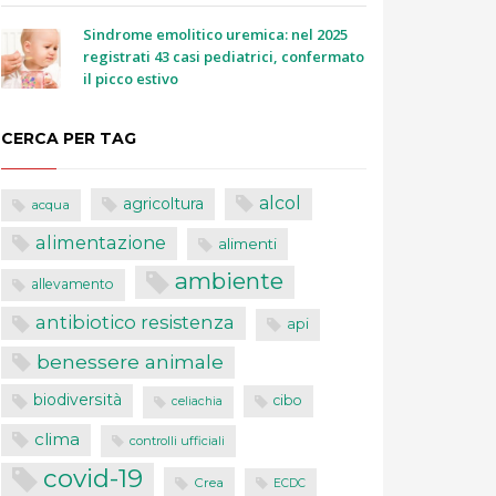
Sindrome emolitico uremica: nel 2025
registrati 43 casi pediatrici, confermato
il picco estivo
CERCA PER TAG
alcol
agricoltura
acqua
alimentazione
alimenti
ambiente
allevamento
antibiotico resistenza
api
benessere animale
biodiversità
cibo
celiachia
clima
controlli ufficiali
covid-19
Crea
ECDC