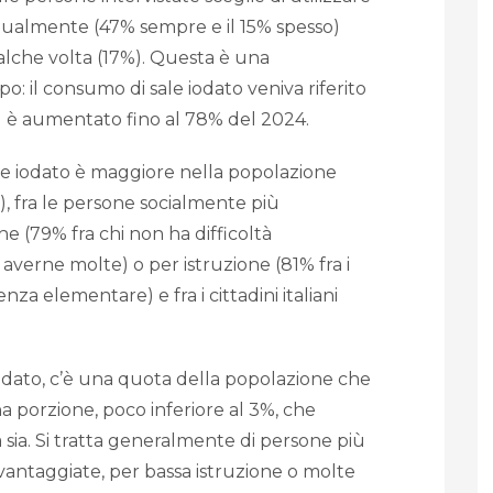
bitualmente (47% sempre e il 15% spesso)
ualche volta (17%). Questa è una
 il consumo di sale iodato veniva riferito
ed è aumentato fino al 78% del 2024.
 sale iodato è maggiore nella popolazione
, fra le persone socialmente più
e (79% fra chi non ha difficoltà
 averne molte) o per istruzione (81% fra i
enza elementare) e fra i cittadini italiani
iodato, c’è una quota della popolazione che
na porzione, poco inferiore al 3%, che
 sia. Si tratta generalmente di persone più
vantaggiate, per bassa istruzione o molte