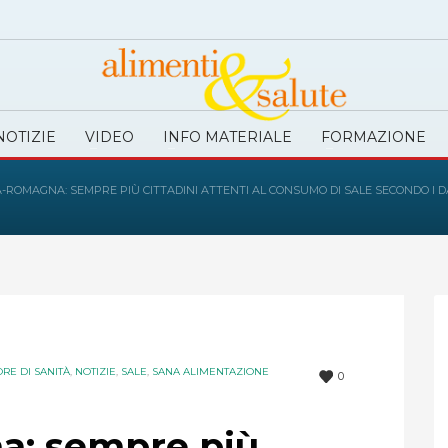
NOTIZIE
VIDEO
INFO MATERIALE
FORMAZIONE
A-ROMAGNA: SEMPRE PIÙ CITTADINI ATTENTI AL CONSUMO DI SALE SECONDO I D
ORE DI SANITÀ
,
NOTIZIE
,
SALE
,
SANA ALIMENTAZIONE
0
a: sempre più