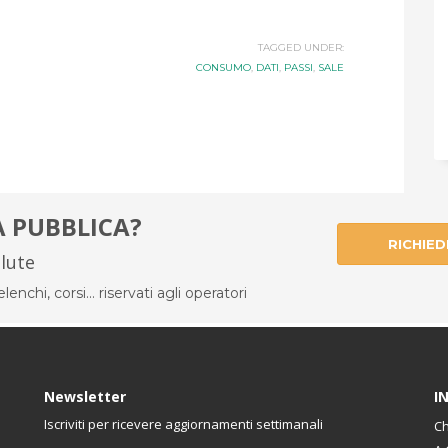
TAGGED UNDER:
CONSUMO
,
DATI
,
PASSI
,
SALE
À PUBBLICA?
RICHIED
alute
enchi, corsi... riservati agli operatori
Newsletter
I
Iscriviti per ricevere aggiornamenti settimanali
Ch