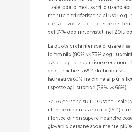
il sale iodato, moltissimi lo usano a
mentre altri riferiscono di usarlo q
consapevolezza che cresce nel tempo:
dal 67% degli intervistati nel 2015 
La quota di chi riferisce di usare il
femminile (80%
vs
75% degli uomini)
avvantaggiate per risorse economich
economiche vs 69% di chi riferisce di
laureati vs 63% fra chi ha al più la lic
rispetto agli stranieri (79%
vs
66%).
Se 78 persone su 100 usano il sale 
riferisce di non usarlo mai (19%) e u
riferisce di non sapere neanche cosa
giovani o persone socialmente più s