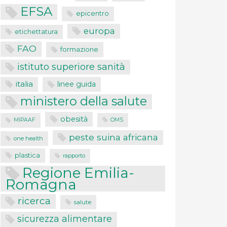
EFSA
epicentro
europa
etichettatura
FAO
formazione
istituto superiore sanità
italia
linee guida
ministero della salute
obesità
MIPAAF
OMS
peste suina africana
one health
plastica
rapporto
Regione Emilia-
Romagna
ricerca
salute
sicurezza alimentare