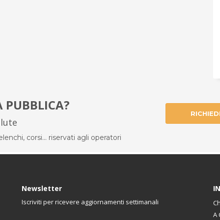
À PUBBLICA?
RICHIED
alute
enchi, corsi... riservati agli operatori
Newsletter
I
Iscriviti per ricevere aggiornamenti settimanali
Ch
A 