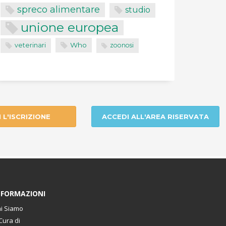
spreco alimentare
studio
unione europea
Who
veterinari
zoonosi
I L'ISCRIZIONE
ACCEDI ALL'AREA RISERVATA
NFORMAZIONI
i Siamo
Cura di