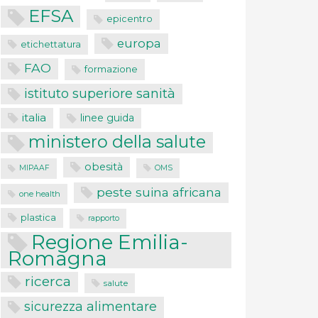
EFSA
epicentro
europa
etichettatura
FAO
formazione
istituto superiore sanità
italia
linee guida
ministero della salute
obesità
MIPAAF
OMS
peste suina africana
one health
plastica
rapporto
Regione Emilia-
Romagna
ricerca
salute
sicurezza alimentare