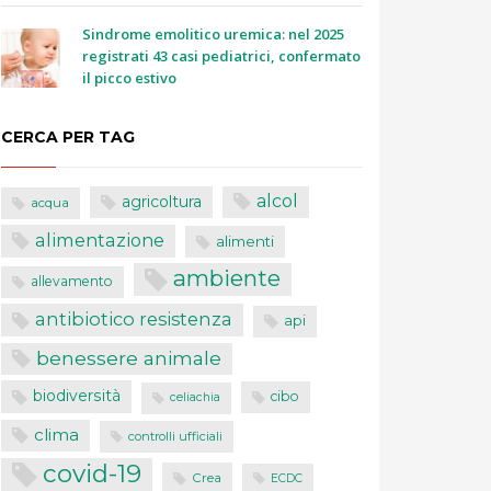
Sindrome emolitico uremica: nel 2025
registrati 43 casi pediatrici, confermato
il picco estivo
CERCA PER TAG
alcol
agricoltura
acqua
alimentazione
alimenti
ambiente
allevamento
antibiotico resistenza
api
benessere animale
biodiversità
cibo
celiachia
clima
controlli ufficiali
covid-19
Crea
ECDC