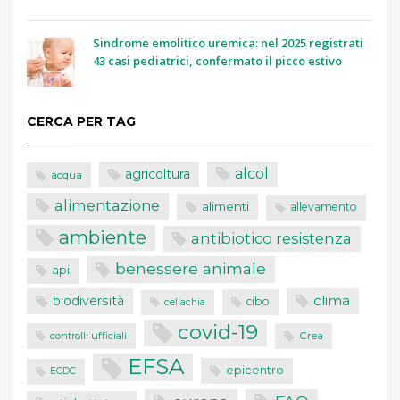
Sindrome emolitico uremica: nel 2025 registrati
43 casi pediatrici, confermato il picco estivo
CERCA PER TAG
alcol
agricoltura
acqua
alimentazione
alimenti
allevamento
ambiente
antibiotico resistenza
benessere animale
api
clima
biodiversità
cibo
celiachia
covid-19
controlli ufficiali
Crea
EFSA
epicentro
ECDC