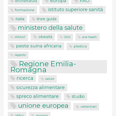
FAO
europa
etichettatura
istituto superiore sanità
formazione
italia
linee guida
ministero della salute
obesità
one health
MIPAAF
OMS
peste suina africana
plastica
rapporto
Regione Emilia-
Romagna
ricerca
salute
sicurezza alimentare
spreco alimentare
studio
unione europea
veterinari
Who
zoonosi