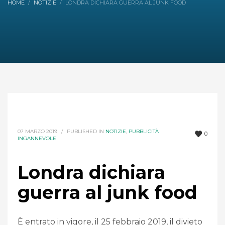
HOME
NOTIZIE
LONDRA DICHIARA GUERRA AL JUNK FOOD
07 MARZO 2019
/
PUBLISHED IN
NOTIZIE
,
PUBBLICITÀ
0
INGANNEVOLE
Londra dichiara
guerra al junk food
È entrato in vigore, il 25 febbraio 2019, il divieto