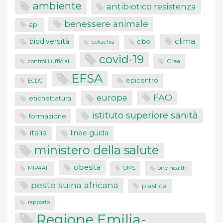
ambiente
antibiotico resistenza
benessere animale
api
clima
biodiversità
cibo
celiachia
covid-19
controlli ufficiali
Crea
EFSA
epicentro
ECDC
FAO
europa
etichettatura
istituto superiore sanità
formazione
italia
linee guida
ministero della salute
obesità
one health
MIPAAF
OMS
peste suina africana
plastica
rapporto
Regione Emilia-