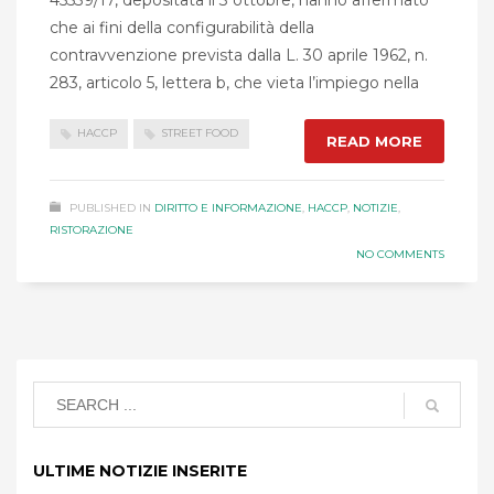
45539/17, depositata il 3 ottobre, hanno affermato
che ai fini della configurabilità della
contravvenzione prevista dalla L. 30 aprile 1962, n.
283, articolo 5, lettera b, che vieta l’impiego nella
HACCP
STREET FOOD
READ MORE
PUBLISHED IN
DIRITTO E INFORMAZIONE
,
HACCP
,
NOTIZIE
,
RISTORAZIONE
NO COMMENTS
ULTIME NOTIZIE INSERITE