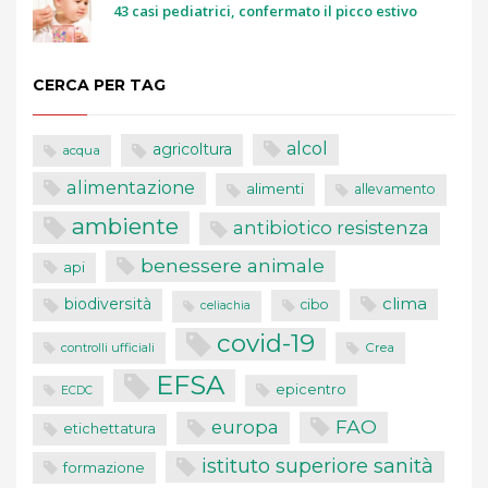
43 casi pediatrici, confermato il picco estivo
CERCA PER TAG
alcol
agricoltura
acqua
alimentazione
alimenti
allevamento
ambiente
antibiotico resistenza
benessere animale
api
clima
biodiversità
cibo
celiachia
covid-19
controlli ufficiali
Crea
EFSA
epicentro
ECDC
FAO
europa
etichettatura
istituto superiore sanità
formazione