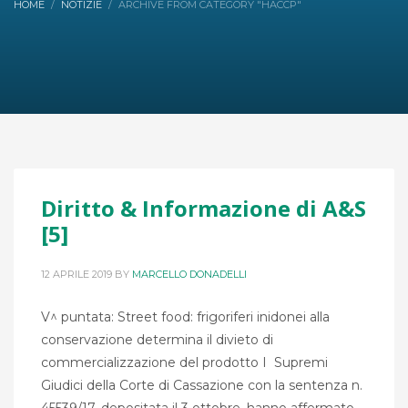
HOME
NOTIZIE
ARCHIVE FROM CATEGORY "HACCP"
Diritto & Informazione di A&S
[5]
12 APRILE 2019
BY
MARCELLO DONADELLI
V^ puntata: Street food: frigoriferi inidonei alla
conservazione determina il divieto di
commercializzazione del prodotto I Supremi
Giudici della Corte di Cassazione con la sentenza n.