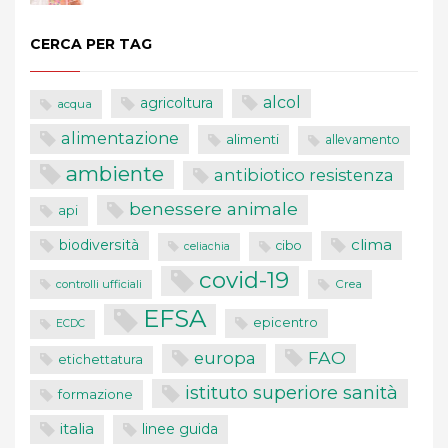
CERCA PER TAG
alcol
agricoltura
acqua
alimentazione
alimenti
allevamento
ambiente
antibiotico resistenza
benessere animale
api
clima
biodiversità
cibo
celiachia
covid-19
controlli ufficiali
Crea
EFSA
epicentro
ECDC
FAO
europa
etichettatura
istituto superiore sanità
formazione
italia
linee guida