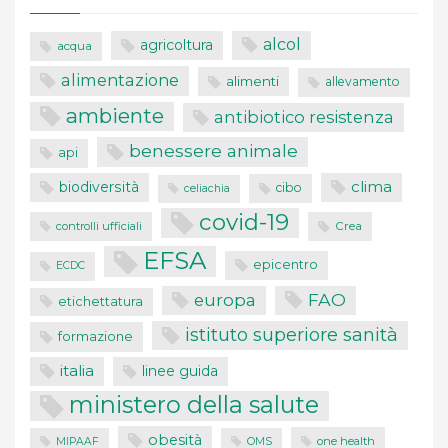
alcol
agricoltura
acqua
alimentazione
alimenti
allevamento
ambiente
antibiotico resistenza
benessere animale
api
clima
biodiversità
cibo
celiachia
covid-19
controlli ufficiali
Crea
EFSA
epicentro
ECDC
FAO
europa
etichettatura
istituto superiore sanità
formazione
italia
linee guida
ministero della salute
obesità
one health
MIPAAF
OMS