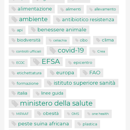
alimentazione
alimenti
allevamento
ambiente
antibiotico resistenza
benessere animale
api
clima
biodiversità
cibo
celiachia
covid-19
controlli ufficiali
Crea
EFSA
epicentro
ECDC
FAO
europa
etichettatura
istituto superiore sanità
formazione
italia
linee guida
ministero della salute
obesità
one health
MIPAAF
OMS
peste suina africana
plastica