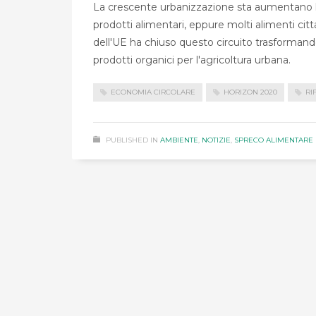
La crescente urbanizzazione sta aumentano le 
prodotti alimentari, eppure molti alimenti citta
dell'UE ha chiuso questo circuito trasformando 
prodotti organici per l'agricoltura urbana.
ECONOMIA CIRCOLARE
HORIZON 2020
RI
PUBLISHED IN
AMBIENTE
,
NOTIZIE
,
SPRECO ALIMENTARE