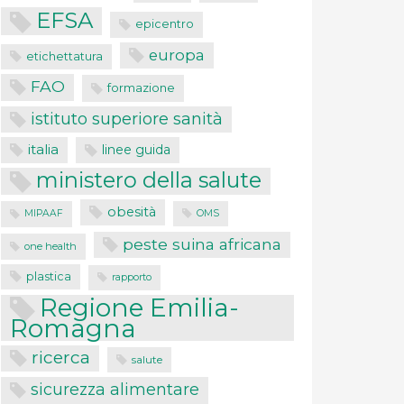
EFSA
epicentro
europa
etichettatura
FAO
formazione
istituto superiore sanità
italia
linee guida
ministero della salute
obesità
MIPAAF
OMS
peste suina africana
one health
plastica
rapporto
Regione Emilia-
Romagna
ricerca
salute
sicurezza alimentare