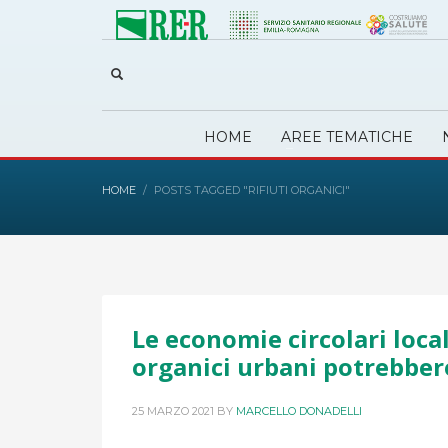
HOME
AREE TEMATICHE
HOME
POSTS TAGGED "RIFIUTI ORGANICI"
Le economie circolari locali
organici urbani potrebber
25 MARZO 2021
BY
MARCELLO DONADELLI