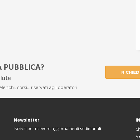
À PUBBLICA?
RICHIED
alute
enchi, corsi... riservati agli operatori
Newsletter
I
Iscriviti per ricevere aggiornamenti settimanali
Ch
A 