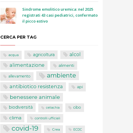
Sindrome emolitico uremica: nel 2025
registrati 43 casi pediatrici, confermato
il picco estivo
CERCA PER TAG
alcol
agricoltura
acqua
alimentazione
alimenti
ambiente
allevamento
antibiotico resistenza
api
benessere animale
biodiversità
cibo
celiachia
clima
controlli ufficiali
covid-19
Crea
ECDC