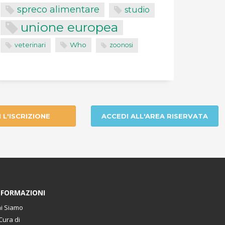
spreco alimentare
studio
unione europea
Who
veterinari
zoonosi
I L'ISCRIZIONE
ACCEDI ALL'AREA RISERVATA
NFORMAZIONI
i Siamo
Cura di