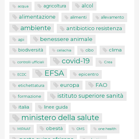
alcol
agricoltura
acqua
alimentazione
alimenti
allevamento
ambiente
antibiotico resistenza
benessere animale
api
clima
biodiversità
cibo
celiachia
covid-19
controlli ufficiali
Crea
EFSA
epicentro
ECDC
FAO
europa
etichettatura
istituto superiore sanità
formazione
italia
linee guida
ministero della salute
obesità
one health
MIPAAF
OMS