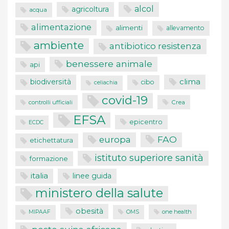
alcol
agricoltura
acqua
alimentazione
alimenti
allevamento
ambiente
antibiotico resistenza
benessere animale
api
clima
biodiversità
cibo
celiachia
covid-19
controlli ufficiali
Crea
EFSA
epicentro
ECDC
FAO
europa
etichettatura
istituto superiore sanità
formazione
italia
linee guida
ministero della salute
obesità
one health
MIPAAF
OMS