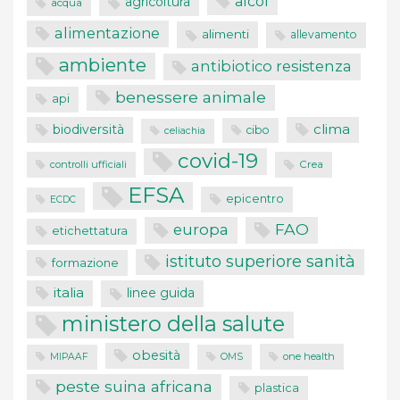
alcol
agricoltura
acqua
alimentazione
alimenti
allevamento
ambiente
antibiotico resistenza
benessere animale
api
clima
biodiversità
cibo
celiachia
covid-19
controlli ufficiali
Crea
EFSA
epicentro
ECDC
FAO
europa
etichettatura
istituto superiore sanità
formazione
italia
linee guida
ministero della salute
obesità
one health
MIPAAF
OMS
peste suina africana
plastica