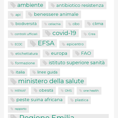
ambiente
antibiotico resistenza
benessere animale
api
clima
biodiversità
cibo
celiachia
covid-19
controlli ufficiali
Crea
EFSA
epicentro
ECDC
FAO
europa
etichettatura
istituto superiore sanità
formazione
italia
linee guida
ministero della salute
obesità
one health
MIPAAF
OMS
peste suina africana
plastica
rapporto
Regione Emilia-