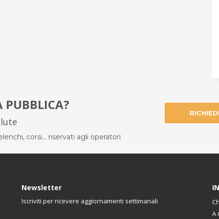
À PUBBLICA?
RICHIED
alute
enchi, corsi... riservati agli operatori
Newsletter
I
Iscriviti per ricevere aggiornamenti settimanali
Ch
A 