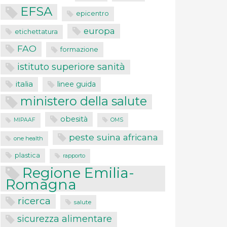
EFSA
epicentro
europa
etichettatura
FAO
formazione
istituto superiore sanità
italia
linee guida
ministero della salute
obesità
MIPAAF
OMS
peste suina africana
one health
plastica
rapporto
Regione Emilia-
Romagna
ricerca
salute
sicurezza alimentare