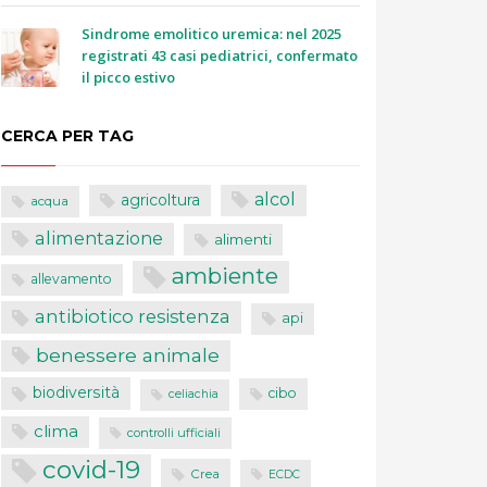
Sindrome emolitico uremica: nel 2025
registrati 43 casi pediatrici, confermato
il picco estivo
CERCA PER TAG
alcol
agricoltura
acqua
alimentazione
alimenti
ambiente
allevamento
antibiotico resistenza
api
benessere animale
biodiversità
cibo
celiachia
clima
controlli ufficiali
covid-19
Crea
ECDC