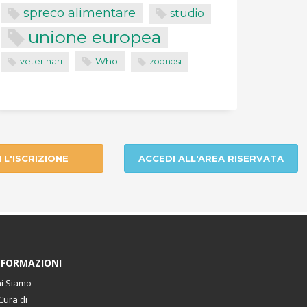
spreco alimentare
studio
unione europea
Who
veterinari
zoonosi
I L'ISCRIZIONE
ACCEDI ALL'AREA RISERVATA
NFORMAZIONI
i Siamo
Cura di