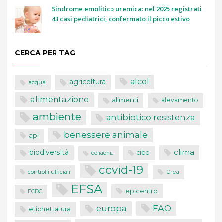
Sindrome emolitico uremica: nel 2025 registrati
43 casi pediatrici, confermato il picco estivo
CERCA PER TAG
alcol
agricoltura
acqua
alimentazione
alimenti
allevamento
ambiente
antibiotico resistenza
benessere animale
api
clima
biodiversità
cibo
celiachia
covid-19
controlli ufficiali
Crea
EFSA
epicentro
ECDC
FAO
europa
etichettatura