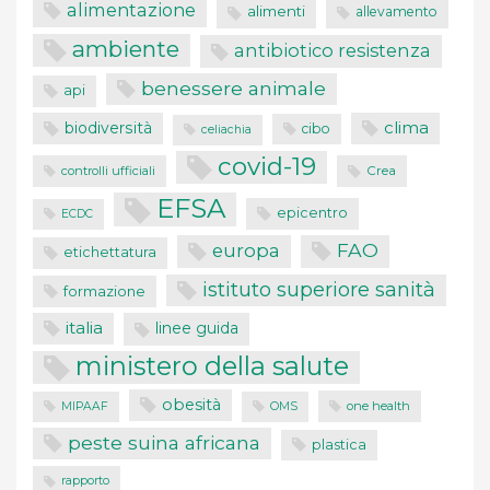
alimentazione
alimenti
allevamento
ambiente
antibiotico resistenza
benessere animale
api
clima
biodiversità
cibo
celiachia
covid-19
controlli ufficiali
Crea
EFSA
epicentro
ECDC
FAO
europa
etichettatura
istituto superiore sanità
formazione
italia
linee guida
ministero della salute
obesità
one health
MIPAAF
OMS
peste suina africana
plastica
rapporto