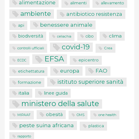
alimentazione
alimenti
allevamento
ambiente
antibiotico resistenza
benessere animale
api
clima
biodiversità
cibo
celiachia
covid-19
controlli ufficiali
Crea
EFSA
epicentro
ECDC
FAO
europa
etichettatura
istituto superiore sanità
formazione
italia
linee guida
ministero della salute
obesità
one health
MIPAAF
OMS
peste suina africana
plastica
rapporto