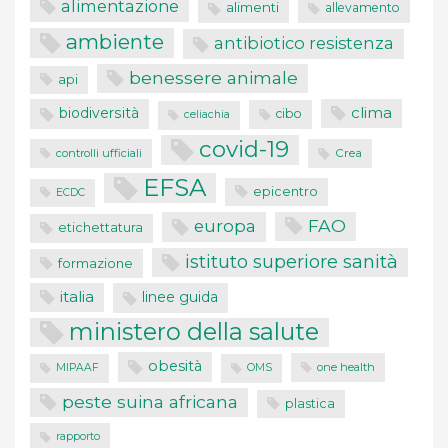
alimentazione
alimenti
allevamento
ambiente
antibiotico resistenza
benessere animale
api
clima
biodiversità
cibo
celiachia
covid-19
controlli ufficiali
Crea
EFSA
epicentro
ECDC
FAO
europa
etichettatura
istituto superiore sanità
formazione
italia
linee guida
ministero della salute
obesità
one health
MIPAAF
OMS
peste suina africana
plastica
rapporto