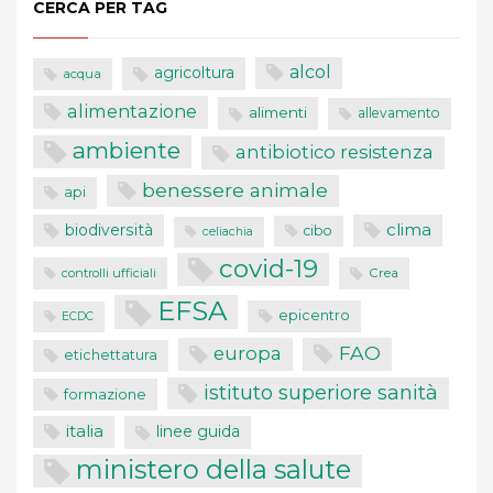
CERCA PER TAG
alcol
agricoltura
acqua
alimentazione
alimenti
allevamento
ambiente
antibiotico resistenza
benessere animale
api
clima
biodiversità
cibo
celiachia
covid-19
controlli ufficiali
Crea
EFSA
epicentro
ECDC
FAO
europa
etichettatura
istituto superiore sanità
formazione
italia
linee guida
ministero della salute