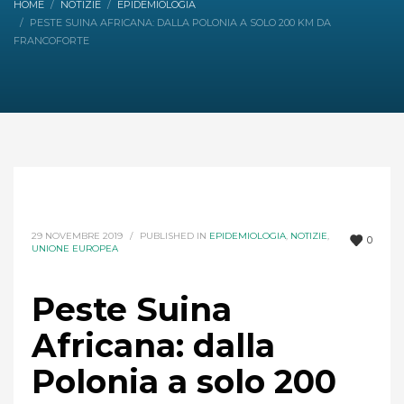
HOME
NOTIZIE
EPIDEMIOLOGIA
PESTE SUINA AFRICANA: DALLA POLONIA A SOLO 200 KM DA
FRANCOFORTE
29 NOVEMBRE 2019
/
PUBLISHED IN
EPIDEMIOLOGIA
,
NOTIZIE
,
0
UNIONE EUROPEA
Peste Suina
Africana: dalla
Polonia a solo 200