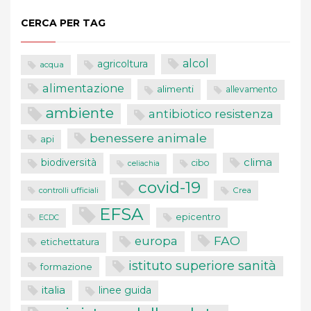
CERCA PER TAG
alcol
agricoltura
acqua
alimentazione
alimenti
allevamento
ambiente
antibiotico resistenza
benessere animale
api
clima
biodiversità
cibo
celiachia
covid-19
controlli ufficiali
Crea
EFSA
epicentro
ECDC
FAO
europa
etichettatura
istituto superiore sanità
formazione
italia
linee guida