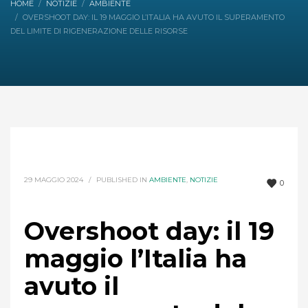
HOME
NOTIZIE
AMBIENTE
OVERSHOOT DAY: IL 19 MAGGIO L’ITALIA HA AVUTO IL SUPERAMENTO
DEL LIMITE DI RIGENERAZIONE DELLE RISORSE
29 MAGGIO 2024
/
PUBLISHED IN
AMBIENTE
,
NOTIZIE
0
Overshoot day: il 19
maggio l’Italia ha
avuto il