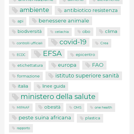
ambiente
antibiotico resistenza
benessere animale
api
clima
biodiversità
cibo
celiachia
covid-19
controlli ufficiali
Crea
EFSA
epicentro
ECDC
FAO
europa
etichettatura
istituto superiore sanità
formazione
italia
linee guida
ministero della salute
obesità
one health
MIPAAF
OMS
peste suina africana
plastica
rapporto