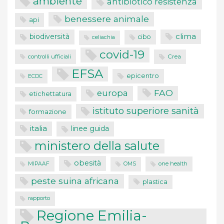
ambiente
antibiotico resistenza
benessere animale
api
clima
biodiversità
cibo
celiachia
covid-19
controlli ufficiali
Crea
EFSA
epicentro
ECDC
FAO
europa
etichettatura
istituto superiore sanità
formazione
italia
linee guida
ministero della salute
obesità
one health
MIPAAF
OMS
peste suina africana
plastica
rapporto
Regione Emilia-