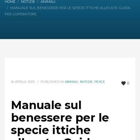
HOME
NOTIZIE
ANIMALI
MANUALE SUL BENESSERE PER LE SPECIE ITTICHE ALLEVATE. GUIDA
PER L’OPERATORE
16 APRILE 2025
/
PUBLISHED IN
ANIMALI
,
NOTIZIE
,
PESCE
0
Manuale sul
benessere per le
specie ittiche