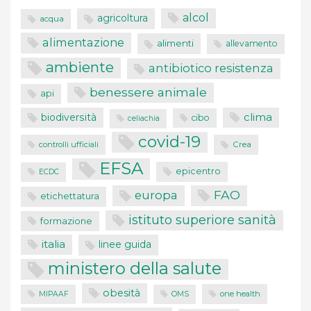
alcol
agricoltura
acqua
alimentazione
alimenti
allevamento
ambiente
antibiotico resistenza
benessere animale
api
clima
biodiversità
cibo
celiachia
covid-19
controlli ufficiali
Crea
EFSA
epicentro
ECDC
FAO
europa
etichettatura
istituto superiore sanità
formazione
italia
linee guida
ministero della salute
obesità
one health
MIPAAF
OMS