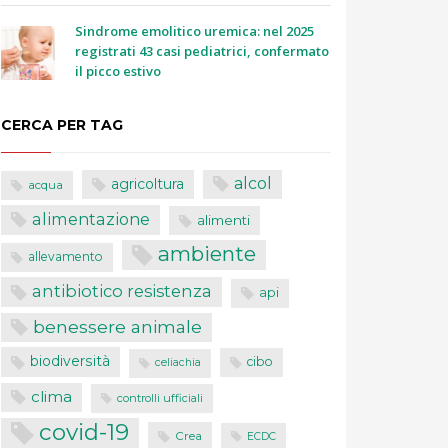
Sindrome emolitico uremica: nel 2025
registrati 43 casi pediatrici, confermato
il picco estivo
CERCA PER TAG
alcol
agricoltura
acqua
alimentazione
alimenti
ambiente
allevamento
antibiotico resistenza
api
benessere animale
biodiversità
cibo
celiachia
clima
controlli ufficiali
covid-19
Crea
ECDC