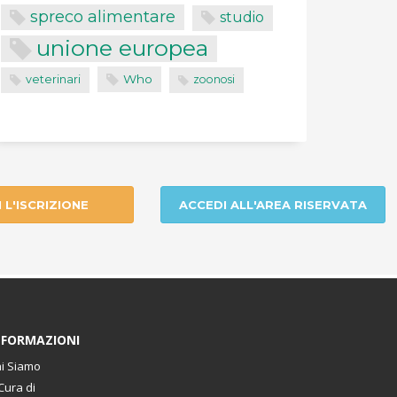
spreco alimentare
studio
unione europea
Who
veterinari
zoonosi
I L'ISCRIZIONE
ACCEDI ALL'AREA RISERVATA
NFORMAZIONI
i Siamo
Cura di