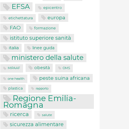
EFSA
epicentro
europa
etichettatura
FAO
formazione
istituto superiore sanità
italia
linee guida
ministero della salute
obesità
MIPAAF
OMS
peste suina africana
one health
plastica
rapporto
Regione Emilia-
Romagna
ricerca
salute
sicurezza alimentare