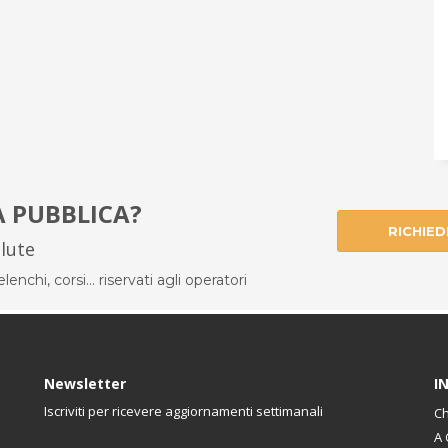
À PUBBLICA?
RICHIED
alute
enchi, corsi... riservati agli operatori
Newsletter
I
Iscriviti per ricevere aggiornamenti settimanali
Ch
A 