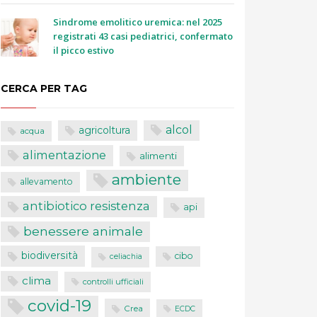
Sindrome emolitico uremica: nel 2025
registrati 43 casi pediatrici, confermato
il picco estivo
CERCA PER TAG
alcol
agricoltura
acqua
alimentazione
alimenti
ambiente
allevamento
antibiotico resistenza
api
benessere animale
biodiversità
cibo
celiachia
clima
controlli ufficiali
covid-19
Crea
ECDC