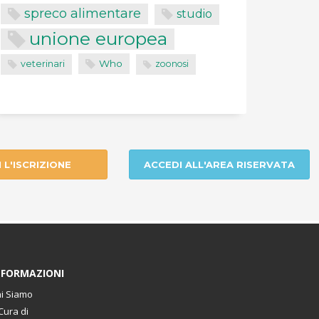
spreco alimentare
studio
unione europea
Who
veterinari
zoonosi
I L'ISCRIZIONE
ACCEDI ALL'AREA RISERVATA
NFORMAZIONI
i Siamo
Cura di