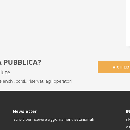
À PUBBLICA?
RICHIED
alute
enchi, corsi... riservati agli operatori
Newsletter
I
Iscriviti per ricevere aggiornamenti settimanali
Ch
A 