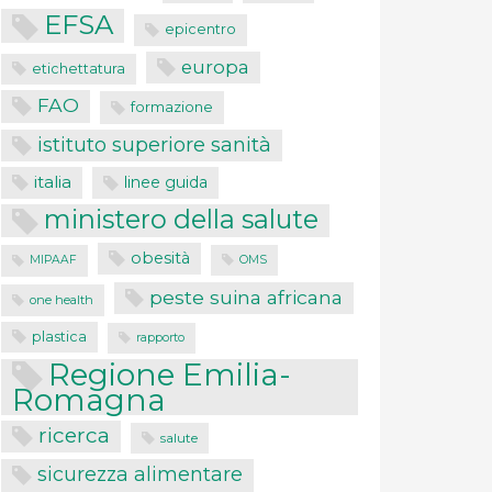
EFSA
epicentro
europa
etichettatura
FAO
formazione
istituto superiore sanità
italia
linee guida
ministero della salute
obesità
MIPAAF
OMS
peste suina africana
one health
plastica
rapporto
Regione Emilia-
Romagna
ricerca
salute
sicurezza alimentare