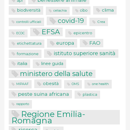
api
clima
biodiversità
cibo
celiachia
covid-19
controlli ufficiali
Crea
EFSA
epicentro
ECDC
FAO
europa
etichettatura
istituto superiore sanità
formazione
italia
linee guida
ministero della salute
obesità
one health
MIPAAF
OMS
peste suina africana
plastica
rapporto
Regione Emilia-
Romagna
ricerca