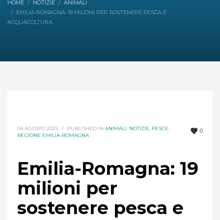
HOME
NOTIZIE
ANIMALI
EMILIA-ROMAGNA: 19 MILIONI PER SOSTENERE PESCA E
ACQUACOLTURA
04 AGOSTO 2025
/
PUBLISHED IN
ANIMALI
,
NOTIZIE
,
PESCE
,
0
REGIONE EMILIA-ROMAGNA
Emilia-Romagna: 19
milioni per
sostenere pesca e