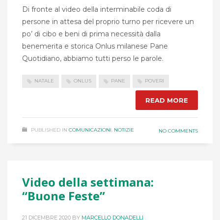
Di fronte al video della interminabile coda di
persone in attesa del proprio turno per ricevere un
po’ di cibo e beni di prima necessità dalla
benemerita e storica Onlus milanese Pane
Quotidiano, abbiamo tutti perso le parole.
NATALE
ONLUS
PANE
POVERI
READ MORE
PUBLISHED IN
COMUNICAZIONI
,
NOTIZIE
NO COMMENTS
Video della settimana:
“Buone Feste”
21 DICEMBRE 2020
BY
MARCELLO DONADELLI