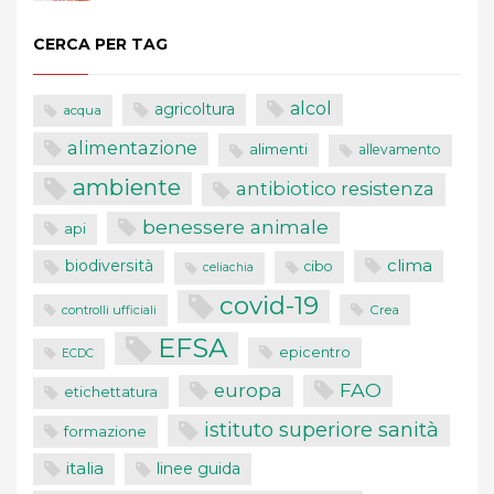
CERCA PER TAG
alcol
agricoltura
acqua
alimentazione
alimenti
allevamento
ambiente
antibiotico resistenza
benessere animale
api
clima
biodiversità
cibo
celiachia
covid-19
controlli ufficiali
Crea
EFSA
epicentro
ECDC
FAO
europa
etichettatura
istituto superiore sanità
formazione
italia
linee guida