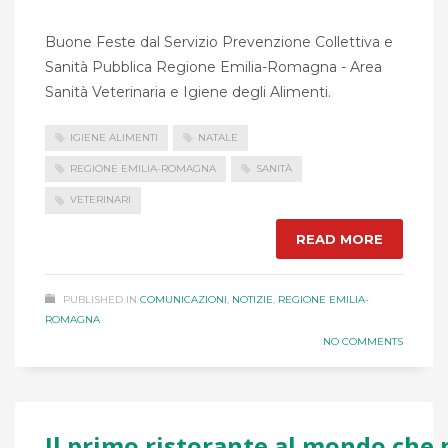
Buone Feste dal Servizio Prevenzione Collettiva e
Sanità Pubblica Regione Emilia-Romagna - Area
Sanità Veterinaria e Igiene degli Alimenti.
IGIENE ALIMENTI
NATALE
REGIONE EMILIA-ROMAGNA
SANITÀ
VETERINARI
READ MORE
PUBLISHED IN
COMUNICAZIONI
,
NOTIZIE
,
REGIONE EMILIA-
ROMAGNA
NO COMMENTS
Il primo ristorante al mondo che 