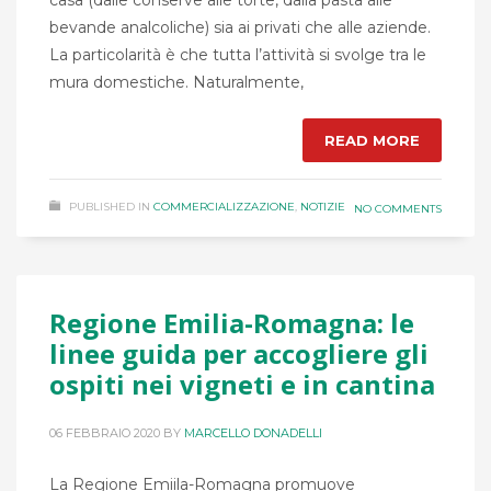
casa (dalle conserve alle torte, dalla pasta alle
bevande analcoliche) sia ai privati che alle aziende.
La particolarità è che tutta l’attività si svolge tra le
mura domestiche. Naturalmente,
READ MORE
PUBLISHED IN
COMMERCIALIZZAZIONE
,
NOTIZIE
NO COMMENTS
Regione Emilia-Romagna: le
linee guida per accogliere gli
ospiti nei vigneti e in cantina
06 FEBBRAIO 2020
BY
MARCELLO DONADELLI
La Regione Emiila-Romagna promuove