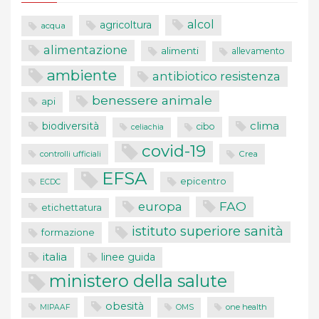
alcol
agricoltura
acqua
alimentazione
alimenti
allevamento
ambiente
antibiotico resistenza
benessere animale
api
clima
biodiversità
cibo
celiachia
covid-19
controlli ufficiali
Crea
EFSA
epicentro
ECDC
FAO
europa
etichettatura
istituto superiore sanità
formazione
italia
linee guida
ministero della salute
obesità
one health
MIPAAF
OMS