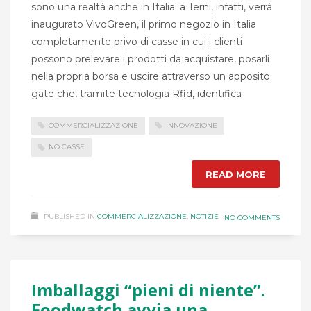
sono una realtà anche in Italia: a Terni, infatti, verrà
inaugurato VivoGreen, il primo negozio in Italia
completamente privo di casse in cui i clienti
possono prelevare i prodotti da acquistare, posarli
nella propria borsa e uscire attraverso un apposito
gate che, tramite tecnologia Rfid, identifica
COMMERCIALIZZAZIONE
INNOVAZIONE
NO CASSE
READ MORE
PUBLISHED IN
COMMERCIALIZZAZIONE
,
NOTIZIE
NO COMMENTS
Imballaggi “pieni di niente”.
Foodwatch avvia una