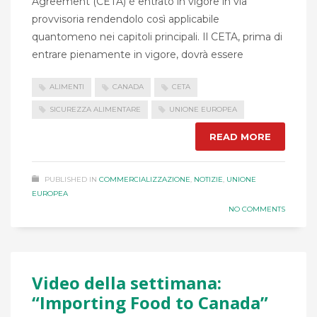
Agreement (CETA) è entrato in vigore in via
provvisoria rendendolo così applicabile
quantomeno nei capitoli principali. Il CETA, prima di
entrare pienamente in vigore, dovrà essere
ALIMENTI
CANADA
CETA
SICUREZZA ALIMENTARE
UNIONE EUROPEA
READ MORE
PUBLISHED IN
COMMERCIALIZZAZIONE
,
NOTIZIE
,
UNIONE
EUROPEA
NO COMMENTS
Video della settimana:
“Importing Food to Canada”