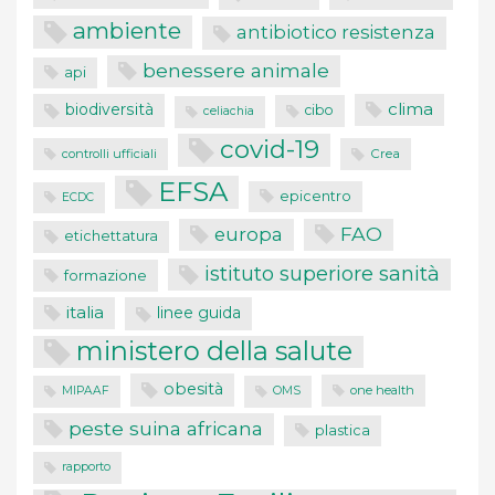
ambiente
antibiotico resistenza
benessere animale
api
clima
biodiversità
cibo
celiachia
covid-19
controlli ufficiali
Crea
EFSA
epicentro
ECDC
FAO
europa
etichettatura
istituto superiore sanità
formazione
italia
linee guida
ministero della salute
obesità
one health
MIPAAF
OMS
peste suina africana
plastica
rapporto