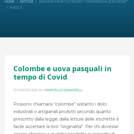
HOME
NOTIZIE
ARCHIVE FROM CATEGORY "COMMERCIALIZZAZIONE"
PAGE 2
Colombe e uova pasquali in
tempo di Covid
25 MARZO 2021
BY
MARCELLO DONADELLI
Possono chiamarsi “colombe” soltanto i dolci
industriali o artigianali prodotti secondo quanto
prescritto dalla legge; dalla lettura delle etichette è
facile accertare la loro “originalità”. Per chi dovesse