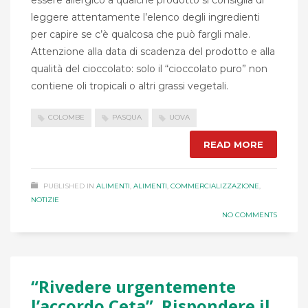
essere allergico a qualche prodotto si consiglia di
leggere attentamente l’elenco degli ingredienti
per capire se c’è qualcosa che può fargli male.
Attenzione alla data di scadenza del prodotto e alla
qualità del cioccolato: solo il “cioccolato puro” non
contiene oli tropicali o altri grassi vegetali.
COLOMBE
PASQUA
UOVA
READ MORE
PUBLISHED IN
ALIMENTI
,
ALIMENTI
,
COMMERCIALIZZAZIONE
,
NOTIZIE
NO COMMENTS
“Rivedere urgentemente
l’accordo Ceta”. Rispondere il