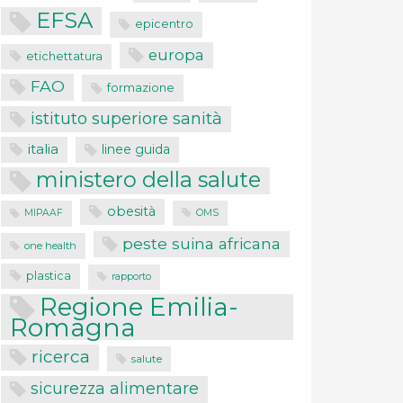
EFSA
epicentro
europa
etichettatura
FAO
formazione
istituto superiore sanità
italia
linee guida
ministero della salute
obesità
MIPAAF
OMS
peste suina africana
one health
plastica
rapporto
Regione Emilia-
Romagna
ricerca
salute
sicurezza alimentare