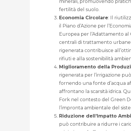
minerali, promuovendo pratiche 
fertilità del suolo.
Economia Circolare
: Il riuti
il Piano d’Azione per l’Economia
Europea per l’Adattamento al C
centrali di trattamento urbane e
rigenerata contribuisce all’otti
rifiuti e alla sostenibilità ambie
Miglioramento della Produz
rigenerata per l’irrigazione pu
fornendo una fonte d’acqua aff
affrontano la scarsità idrica. Q
Fork nel contesto del Green De
l’impronta ambientale del sist
Riduzione dell’Impatto Amb
può contribuire a ridurre i cari