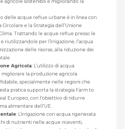
agricole sostenibili e migliorando la
lizzo delle acque reflue urbane è in linea con
 Circolare e la Strategia dell’Unione
lima. Trattando le acque reflue presso le
 riutilizzandole per l’irrigazione, l’acqua
mizzazione delle risorse, alla riduzione dei
ntale.
ione Agricola
: L’utilizzo di acqua
ò migliorare la produzione agricola
idabile, specialmente nelle regioni che
uesta pratica supporta la strategia Farm to
al Europeo, con l’obiettivo di ridurre
ema alimentare dell’UE.
ientale
: L’irrigazione con acqua rigenerata
chi di nutrienti nelle acque riceventi,