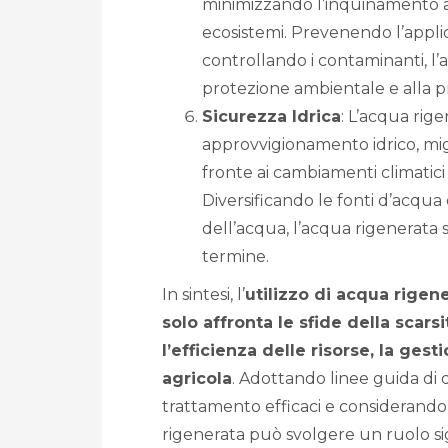
minimizzando l’inquinamento 
ecosistemi. Prevenendo l’applic
controllando i contaminanti, l’
protezione ambientale e alla p
Sicurezza Idrica
: L’acqua rig
approvvigionamento idrico, migli
fronte ai cambiamenti climatic
Diversificando le fonti d’acqu
dell’acqua, l’acqua rigenerata s
termine.
In sintesi, l’
utilizzo di acqua rigene
solo affronta le sfide della scar
l’efficienza delle risorse, la ges
agricola
. Adottando linee guida di
trattamento efficaci e considerando i 
rigenerata può svolgere un ruolo si