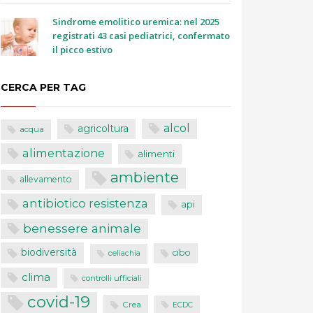
Sindrome emolitico uremica: nel 2025
registrati 43 casi pediatrici, confermato
il picco estivo
CERCA PER TAG
alcol
agricoltura
acqua
alimentazione
alimenti
ambiente
allevamento
antibiotico resistenza
api
benessere animale
biodiversità
cibo
celiachia
clima
controlli ufficiali
covid-19
Crea
ECDC