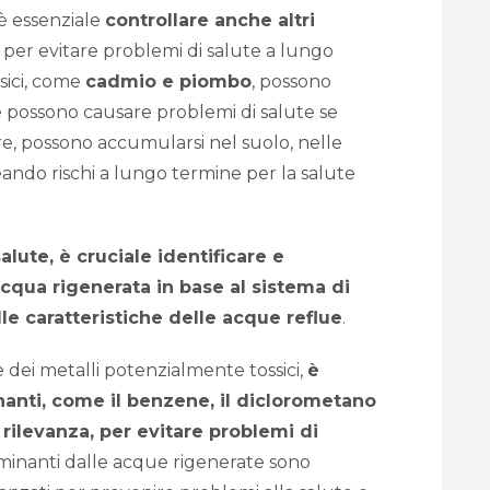
 è essenziale
controllare anche altri
, per evitare problemi di salute a lungo
sici, come
cadmio e piombo
, possono
e possono causare problemi di salute se
tre, possono accumularsi nel suolo, nelle
creando rischi a lungo termine per la salute
alute, è cruciale identificare e
’acqua rigenerata in base al sistema di
lle caratteristiche delle acque reflue
.
 dei metalli potenzialmente tossici,
è
inanti, come il benzene, il diclorometano
 rilevanza, per evitare problemi di
minanti dalle acque rigenerate sono