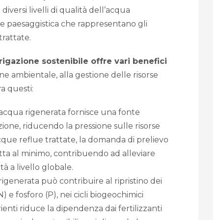
iversi livelli di qualità dell’acqua
a e paesaggistica che rappresentano gli
trattate.
rrigazione sostenibile offre vari benefici
e ambientale, alla gestione delle risorse
ra questi:
L’acqua rigenerata fornisce una fonte
azione, riducendo la pressione sulle risorse
acque reflue trattate, la domanda di prelievo
tta al minimo, contribuendo ad alleviare
tà a livello globale.
rigenerata può contribuire al ripristino dei
N) e fosforo (P), nei cicli biogeochimici
rienti riduce la dipendenza dai fertilizzanti