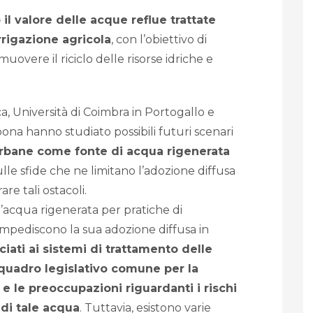
l valore delle acque reflue trattate
rrigazione agricola
, con l’obiettivo di
omuovere il riciclo delle risorse idriche e
a, Università di Coimbra in Portogallo e
sbona hanno studiato possibili futuri scenari
 urbane come fonte di acqua rigenerata
lle sfide che ne limitano l’adozione diffusa
re tali ostacoli.
l’acqua rigenerata per pratiche di
e impediscono la sua adozione diffusa in
ociati ai sistemi di trattamento delle
quadro legislativo comune per la
 e le preoccupazioni riguardanti i rischi
 di tale acqua
. Tuttavia, esistono varie