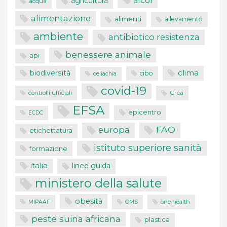
alcol
agricoltura
acqua
alimentazione
alimenti
allevamento
ambiente
antibiotico resistenza
benessere animale
api
clima
biodiversità
cibo
celiachia
covid-19
controlli ufficiali
Crea
EFSA
epicentro
ECDC
FAO
europa
etichettatura
istituto superiore sanità
formazione
italia
linee guida
ministero della salute
obesità
one health
MIPAAF
OMS
peste suina africana
plastica