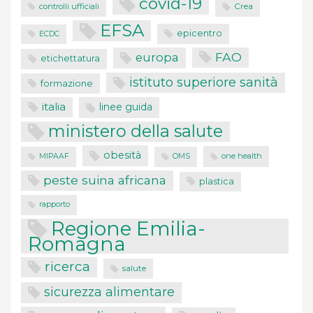
covid-19
controlli ufficiali
Crea
EFSA
epicentro
ECDC
FAO
europa
etichettatura
istituto superiore sanità
formazione
italia
linee guida
ministero della salute
obesità
one health
MIPAAF
OMS
peste suina africana
plastica
rapporto
Regione Emilia-
Romagna
ricerca
salute
sicurezza alimentare