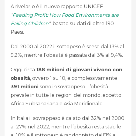
A rivelarlo è il nuovo rapporto UNICEF
“
Feeding Profit: How Food Environments are
Failing Children
”
, basato su dati di oltre 190
Paesi.
Dal 2000 al 2022 il sottopeso è sceso dal 13% al
9,2%, mentre l’obesità è passata dal 3% al 9,4%.
Oggi circa
188 milioni di giovani vivono con
obesità
, ovvero 1 su 10, e complessivamente
391 milioni
sono in sovrappeso. L’obesità
prevale in tutte le regioni del mondo, eccetto
Africa Subsahariana e Asia Meridionale.
In Italia il sovrappeso è calato dal 32% nel 2000
al 27% nel 2022, mentre l’obesità resta stabile
al 10% e il sottopeso è raddoppiato dall’1% al