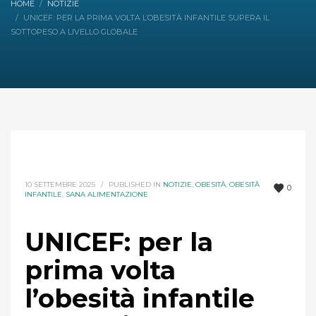
HOME
NOTIZIE
UNICEF: PER LA PRIMA VOLTA L’OBESITÀ INFANTILE SUPERA IL
SOTTOPESO A LIVELLO GLOBALE
10 SETTEMBRE 2025
/
PUBLISHED IN
NOTIZIE
,
OBESITÀ
,
OBESITÀ
0
INFANTILE
,
SANA ALIMENTAZIONE
UNICEF: per la
prima volta
l’obesità infantile