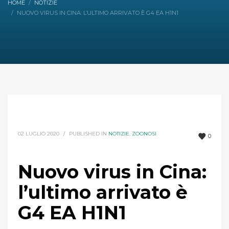
HOME
NOTIZIE
NUOVO VIRUS IN CINA: L’ULTIMO ARRIVATO È G4 EA H1N1
02 LUGLIO 2020
/
PUBLISHED IN
NOTIZIE
,
ZOONOSI
0
Nuovo virus in Cina:
l’ultimo arrivato è
G4 EA H1N1