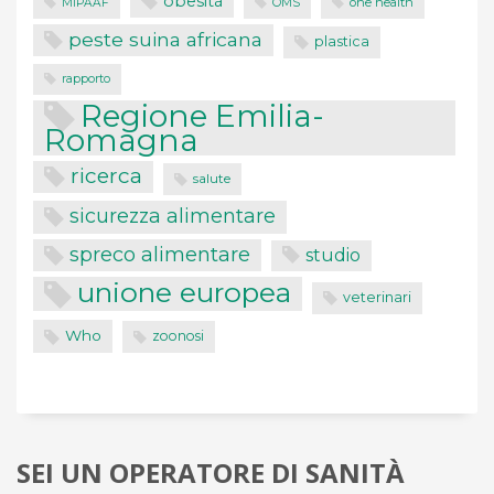
obesità
one health
MIPAAF
OMS
peste suina africana
plastica
rapporto
Regione Emilia-
Romagna
ricerca
salute
sicurezza alimentare
spreco alimentare
studio
unione europea
veterinari
Who
zoonosi
SEI UN OPERATORE DI SANITÀ