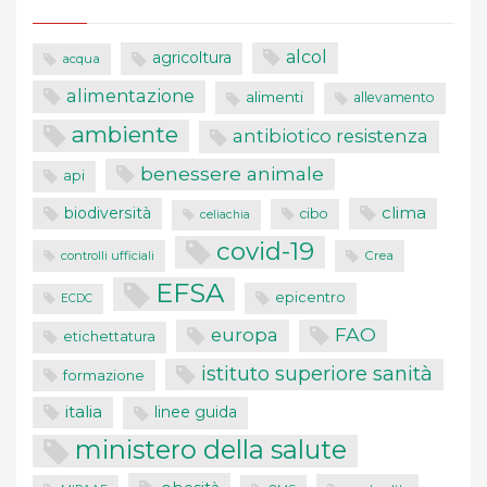
alcol
agricoltura
acqua
alimentazione
alimenti
allevamento
ambiente
antibiotico resistenza
benessere animale
api
clima
biodiversità
cibo
celiachia
covid-19
controlli ufficiali
Crea
EFSA
epicentro
ECDC
FAO
europa
etichettatura
istituto superiore sanità
formazione
italia
linee guida
ministero della salute