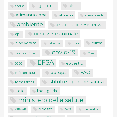
alcol
agricoltura
acqua
alimentazione
alimenti
allevamento
ambiente
antibiotico resistenza
benessere animale
api
clima
biodiversità
cibo
celiachia
covid-19
controlli ufficiali
Crea
EFSA
epicentro
ECDC
FAO
europa
etichettatura
istituto superiore sanità
formazione
italia
linee guida
ministero della salute
obesità
one health
MIPAAF
OMS