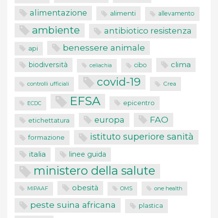
alimentazione
alimenti
allevamento
ambiente
antibiotico resistenza
benessere animale
api
clima
biodiversità
cibo
celiachia
covid-19
controlli ufficiali
Crea
EFSA
epicentro
ECDC
FAO
europa
etichettatura
istituto superiore sanità
formazione
italia
linee guida
ministero della salute
obesità
one health
MIPAAF
OMS
peste suina africana
plastica