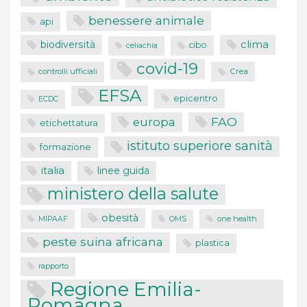
benessere animale
api
clima
biodiversità
cibo
celiachia
covid-19
controlli ufficiali
Crea
EFSA
epicentro
ECDC
FAO
europa
etichettatura
istituto superiore sanità
formazione
italia
linee guida
ministero della salute
obesità
one health
MIPAAF
OMS
peste suina africana
plastica
rapporto
Regione Emilia-
Romagna