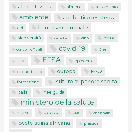
alimentazione
alimenti
allevamento
ambiente
antibiotico resistenza
benessere animale
api
clima
biodiversità
cibo
celiachia
covid-19
controlli ufficiali
Crea
EFSA
epicentro
ECDC
FAO
europa
etichettatura
istituto superiore sanità
formazione
italia
linee guida
ministero della salute
obesità
one health
MIPAAF
OMS
peste suina africana
plastica