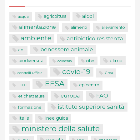
alcol
agricoltura
acqua
alimentazione
alimenti
allevamento
ambiente
antibiotico resistenza
benessere animale
api
clima
biodiversità
cibo
celiachia
covid-19
controlli ufficiali
Crea
EFSA
epicentro
ECDC
FAO
europa
etichettatura
istituto superiore sanità
formazione
italia
linee guida
ministero della salute
obesità
one health