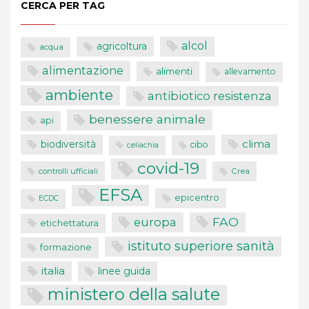
CERCA PER TAG
alcol
agricoltura
acqua
alimentazione
alimenti
allevamento
ambiente
antibiotico resistenza
benessere animale
api
clima
biodiversità
cibo
celiachia
covid-19
controlli ufficiali
Crea
EFSA
epicentro
ECDC
FAO
europa
etichettatura
istituto superiore sanità
formazione
italia
linee guida
ministero della salute