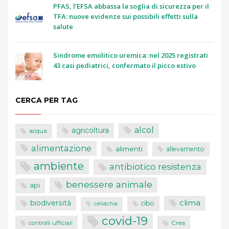
PFAS, l’EFSA abbassa la soglia di sicurezza per il
TFA: nuove evidenze sui possibili effetti sulla
salute
Sindrome emolitico uremica: nel 2025 registrati
43 casi pediatrici, confermato il picco estivo
CERCA PER TAG
alcol
agricoltura
acqua
alimentazione
alimenti
allevamento
ambiente
antibiotico resistenza
benessere animale
api
clima
biodiversità
cibo
celiachia
covid-19
controlli ufficiali
Crea