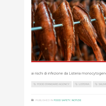
ai rischi di infezione da Listeria monocytogen
FOOD STANDARD AGENCY
LISTERIA
SALM
PUBLISHED IN
FOOD SAFETY
,
NOTIZIE