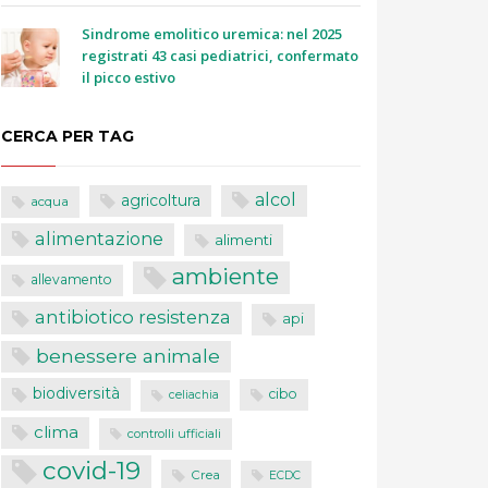
Sindrome emolitico uremica: nel 2025
registrati 43 casi pediatrici, confermato
il picco estivo
CERCA PER TAG
alcol
agricoltura
acqua
alimentazione
alimenti
ambiente
allevamento
antibiotico resistenza
api
benessere animale
biodiversità
cibo
celiachia
clima
controlli ufficiali
covid-19
Crea
ECDC