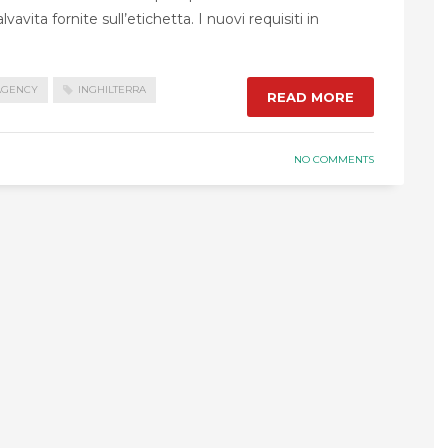
avita fornite sull’etichetta. I nuovi requisiti in
AGENCY
INGHILTERRA
READ MORE
NO COMMENTS