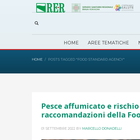
HOME
AREE TEMATICHE
HOME
POSTS TAGGED "FOOD STANDARD AGENCY"
Pesce affumicato e rischio 
raccomandazioni della Fo
01 SETTEMBRE 2022
BY
MARCELLO DONADELLI