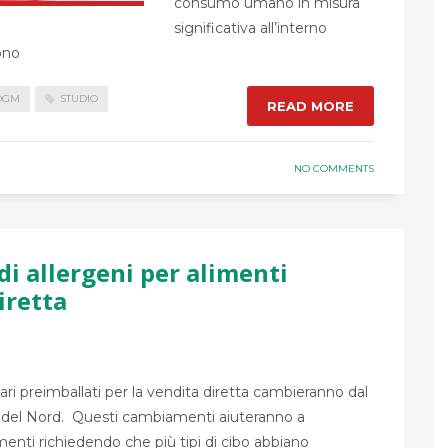
consumo umano in misura
significativa all’interno
ono
OGM
STUDIO
READ MORE
NO COMMENTS
di allergeni per alimenti
iretta
tari preimballati per la vendita diretta cambieranno dal
nda del Nord. Questi cambiamenti aiuteranno a
menti richiedendo che più tipi di cibo abbiano