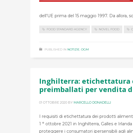
dell’UE prima del 15 maggio 1997. Da allora, s
FOOD STANDARD AGENCY
NOVEL FOOD
PUBLISHED IN
NOTIZIE
,
OGM
Inghilterra: etichettatura 
preimballati per vendita d
01 OTTOBRE 2020
BY
MARCELLO DONADELLI
I requisiti di etichettatura dei prodotti alimen
1 ° ottobre 2021 in Inghilterra, Galles e Irla
proteggere i consumatori ipersensibili agli ali