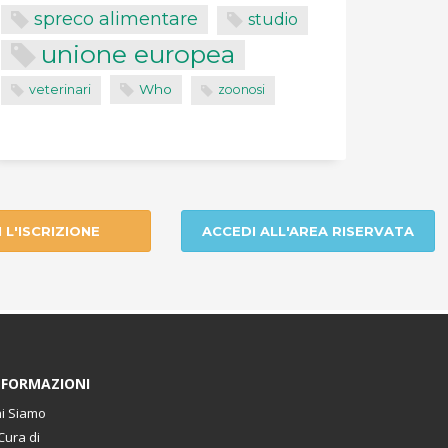
spreco alimentare
studio
unione europea
Who
veterinari
zoonosi
I L'ISCRIZIONE
ACCEDI ALL'AREA RISERVATA
NFORMAZIONI
i Siamo
Cura di