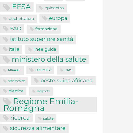
EFSA
epicentro
europa
etichettatura
FAO
formazione
istituto superiore sanità
italia
linee guida
ministero della salute
obesità
MIPAAF
OMS
peste suina africana
one health
plastica
rapporto
Regione Emilia-
Romagna
ricerca
salute
sicurezza alimentare