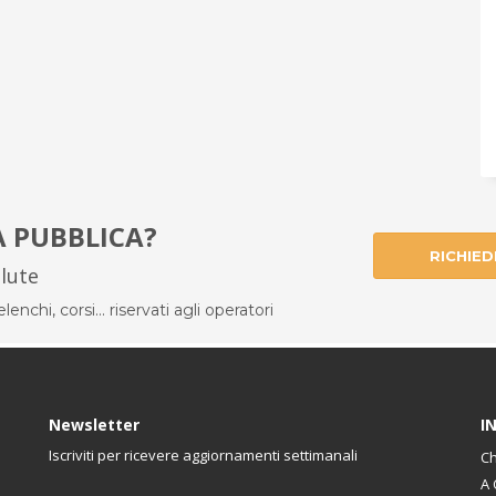
À PUBBLICA?
RICHIED
alute
enchi, corsi... riservati agli operatori
Newsletter
I
Iscriviti per ricevere aggiornamenti settimanali
Ch
A 